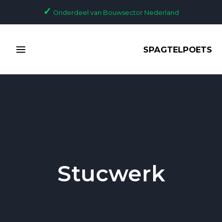
Ga
✓
Onderdeel van Bouwsector Nederland
naar
de
MAIN
inhoud
SPAGTELPOETS
MENU
Stucwerk