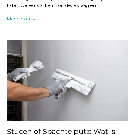
Laten we eens kijken naar deze vraag en
Meer lezen »
Stucen
of
Spachtelputz:
Wat
is
Beter
of
Duurder?
Stucen of Spachtelputz: Wat is