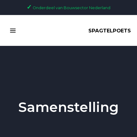
Ga
✓
Onderdeel van Bouwsector Nederland
naar
de
MAIN
inhoud
SPAGTELPOETS
MENU
Samenstelling